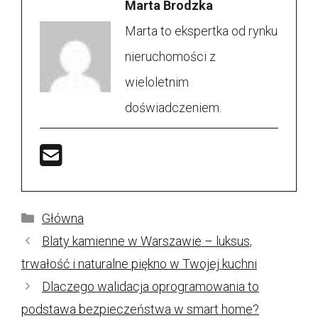
Marta Brodzka
Marta to ekspertka od rynku
nieruchomości z
wieloletnim
doświadczeniem.
Kategorie
Główna
Blaty kamienne w Warszawie – luksus,
trwałość i naturalne piękno w Twojej kuchni
Dlaczego walidacja oprogramowania to
podstawa bezpieczeństwa w smart home?