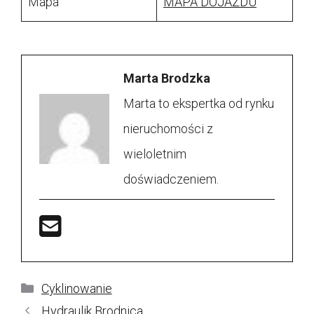
Mapa
MAPA DOJAZDU
Marta Brodzka
Marta to ekspertka od rynku
nieruchomości z
wieloletnim
doświadczeniem.
Kategorie
Cyklinowanie
Hydraulik Brodnica