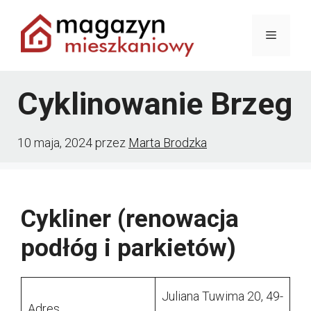
Przejdź
Menu
do
treści
Cyklinowanie Brzeg
10 maja, 2024
przez
Marta Brodzka
Cykliner (renowacja
podłóg i parkietów)
Juliana Tuwima 20, 49-
Adres