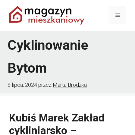
Przejdź
Menu
do
treści
Cyklinowanie
Bytom
8 lipca, 2024
przez
Marta Brodzka
Kubiś Marek Zakład
cykliniarsko –