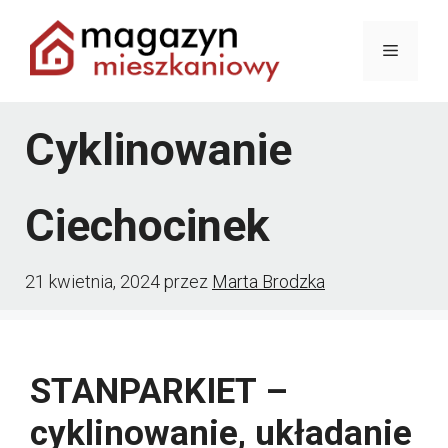
Przejdź
Menu
do
treści
Cyklinowanie
Ciechocinek
21 kwietnia, 2024
przez
Marta Brodzka
STANPARKIET –
cyklinowanie, układanie