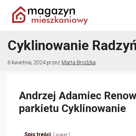
Przejdź
do
treści
Cyklinowanie Radzyń
6 kwietnia, 2024
przez
Marta Brodzka
Andrzej Adamiec Renow
parkietu Cyklinowanie
Spis treści
pokaż