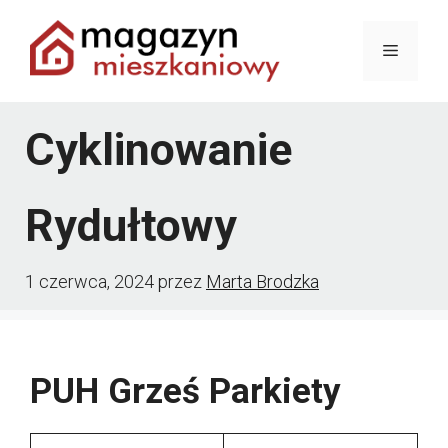
Przejdź
Menu
do
treści
Cyklinowanie
Rydułtowy
1 czerwca, 2024
przez
Marta Brodzka
PUH Grześ Parkiety