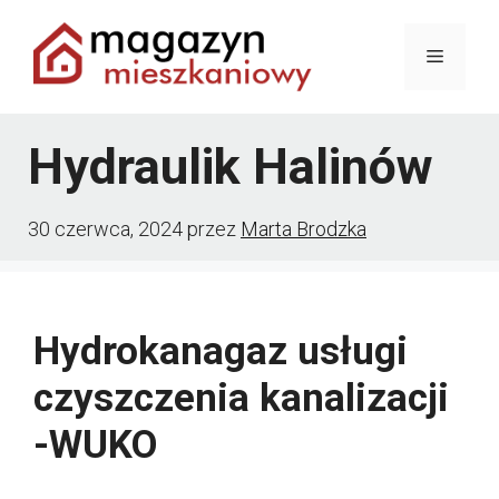
Przejdź
Menu
do
treści
Hydraulik Halinów
30 czerwca, 2024
przez
Marta Brodzka
Hydrokanagaz usługi
czyszczenia kanalizacji
-WUKO