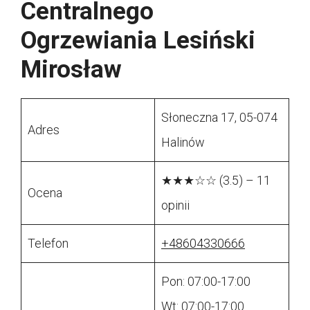
Centralnego
Ogrzewiania Lesiński
Mirosław
Słoneczna 17, 05-074
Adres
Halinów
★★★☆☆ (3.5) – 11
Ocena
opinii
Telefon
+48604330666
Pon: 07:00-17:00
Wt: 07:00-17:00