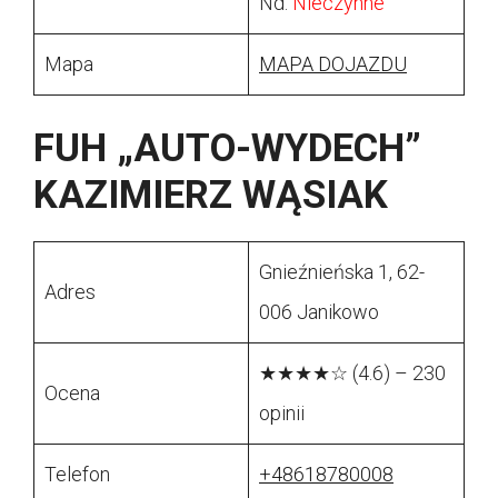
Nd:
Nieczynne
Mapa
MAPA DOJAZDU
FUH „AUTO-WYDECH”
KAZIMIERZ WĄSIAK
Gnieźnieńska 1, 62-
Adres
006 Janikowo
★★★★☆ (4.6) – 230
Ocena
opinii
Telefon
+48618780008