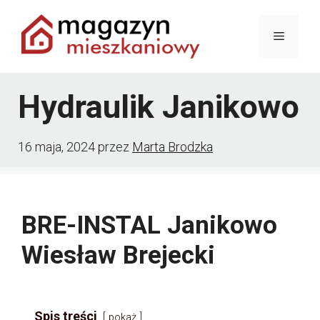
Przejdź
Menu
do
treści
Hydraulik Janikowo
16 maja, 2024
przez
Marta Brodzka
BRE-INSTAL Janikowo
Wiesław Brejecki
Spis treści
pokaż