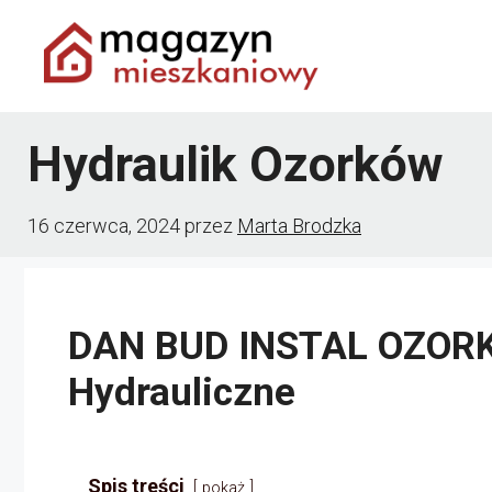
Przejdź
do
treści
Hydraulik Ozorków
16 czerwca, 2024
przez
Marta Brodzka
DAN BUD INSTAL OZORK
Hydrauliczne
Spis treści
pokaż