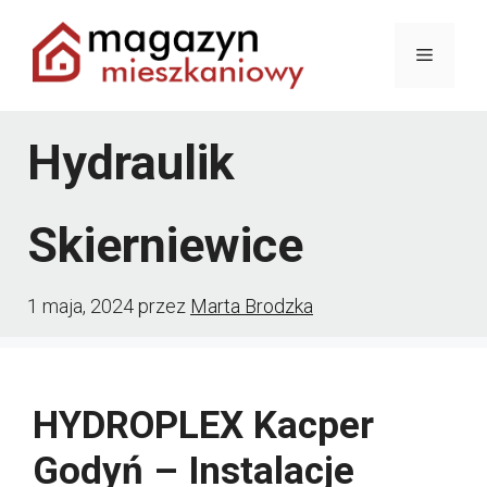
Przejdź
Menu
do
treści
Hydraulik
Skierniewice
1 maja, 2024
przez
Marta Brodzka
HYDROPLEX Kacper
Godyń – Instalacje