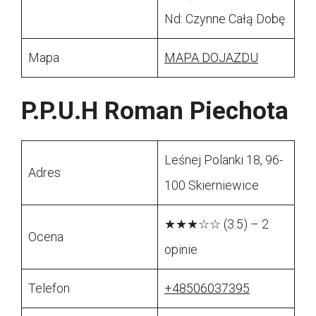
Nd: Czynne Całą Dobę
Mapa
MAPA DOJAZDU
P.P.U.H Roman Piechota
Leśnej Polanki 18, 96-
Adres
100 Skierniewice
★★★☆☆ (3.5) – 2
Ocena
opinie
Telefon
+48506037395