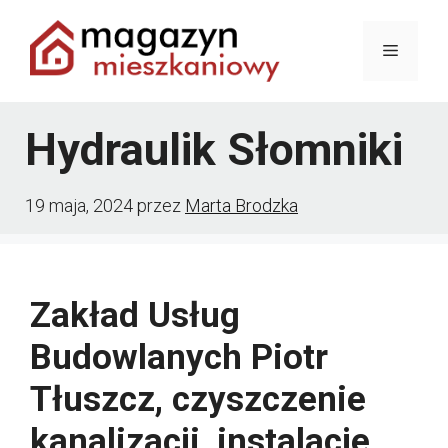
Przejdź
Menu
do
treści
Hydraulik Słomniki
19 maja, 2024
przez
Marta Brodzka
Zakład Usług
Budowlanych Piotr
Tłuszcz, czyszczenie
kanalizacji, instalacje