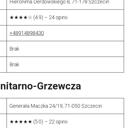
Hieronima Derdowskiego 8, 71-178 Szczecin
★★★★☆ (4.9) – 24 opinii
+48914898430
Brak
Brak
anitarno-Grzewcza
Generała Maczka 24/19, 71-050 Szczecin
★★★★★ (5.0) – 22 opinii