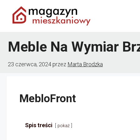
Przejdź
do
treści
Meble Na Wymiar Br
23 czerwca, 2024
przez
Marta Brodzka
MebloFront
Spis treści
pokaż