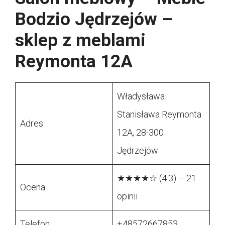
Bodzio Jędrzejów –
sklep z meblami
Reymonta 12A
Władysława
Stanisława Reymonta
Adres
12A, 28-300
Jędrzejów
★★★★☆ (4.3) – 21
Ocena
opinii
Telefon
+48572667853