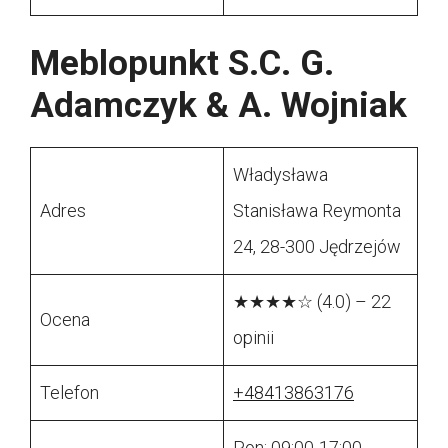
Meblopunkt S.C. G.
Adamczyk & A. Wojniak
Władysława
Adres
Stanisława Reymonta
24, 28-300 Jędrzejów
★★★★☆ (4.0) – 22
Ocena
opinii
Telefon
+48413863176
Pon: 09:00-17:00