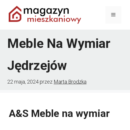
Przejdź
Menu
do
treści
Meble Na Wymiar
Jędrzejów
22 maja, 2024
przez
Marta Brodzka
A&S Meble na wymiar