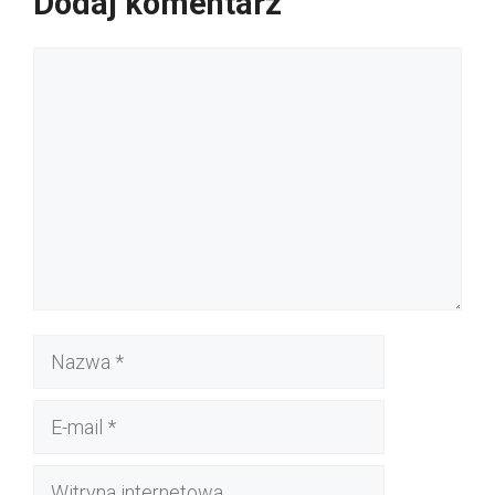
Dodaj komentarz
Komentarz
Nazwa
E-
mail
Witryna