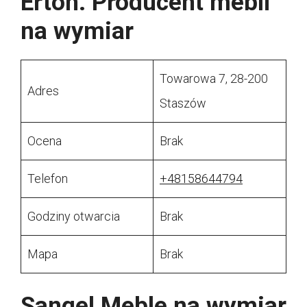
Erton. Producent mebli
na wymiar
Towarowa 7, 28-200
Adres
Staszów
Ocena
Brak
Telefon
+48158644794
Godziny otwarcia
Brak
Mapa
Brak
Sangel Meble na wymiar