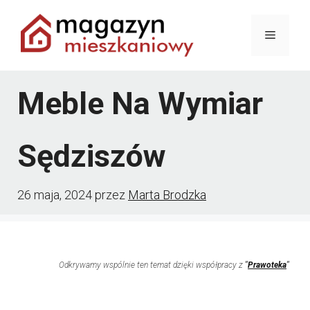
Przejdź
Menu
do
treści
Meble Na Wymiar
Sędziszów
26 maja, 2024
przez
Marta Brodzka
Odkrywamy wspólnie ten temat dzięki współpracy z
"
Prawoteka
"