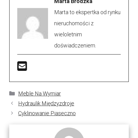
Marta Brodzka
Marta to ekspertka od rynku
nieruchomości z
wieloletnim
doświadczeniem.
Kategorie
Meble Na Wymiar
Hydraulik Międzyzdroje
Cyklinowanie Piaseczno