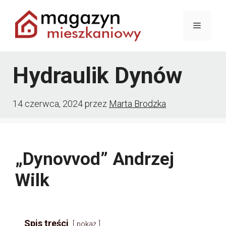
Przejdź
Menu
do
treści
Hydraulik Dynów
14 czerwca, 2024
przez
Marta Brodzka
„Dynovvod” Andrzej
Wilk
Spis treści
pokaż