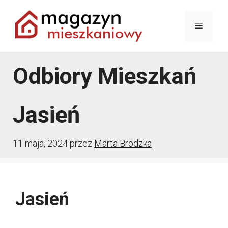
Przejdź
Menu
do
treści
Odbiory Mieszkań
Jasień
11 maja, 2024
przez
Marta Brodzka
Jasień